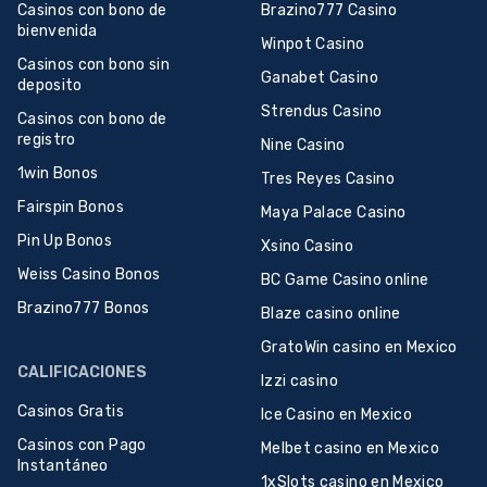
Сasinos con bono de
Brazino777 Casino
bienvenida
Winpot Casino
Сasinos con bono sin
Ganabet Casino
deposito
Strendus Casino
Casinos con bono de
registro
Nine Casino
1win Bonos
Tres Reyes Casino
Fairspin Bonos
Maya Palace Casino
Pin Up Bonos
Xsino Casino
Weiss Casino Bonos
BC Game Casino online
Brazino777 Bonos
Blaze casino online
GratoWin casino en Mexico
CALIFICACIONES
Izzi casino
Casinos Gratis
Ice Casino en Mexico
Casinos con Pago
Melbet casino en Mexico
Instantáneo
1xSlots casino en Mexico