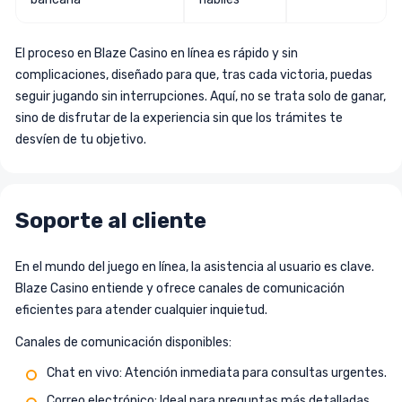
El proceso en Blaze Casino en línea es rápido y sin
complicaciones, diseñado para que, tras cada victoria, puedas
seguir jugando sin interrupciones. Aquí, no se trata solo de ganar,
sino de disfrutar de la experiencia sin que los trámites te
desvíen de tu objetivo.
Soporte al cliente
En el mundo del juego en línea, la asistencia al usuario es clave.
Blaze Casino entiende y ofrece canales de comunicación
eficientes para atender cualquier inquietud.
Canales de comunicación disponibles:
Chat en vivo: Atención inmediata para consultas urgentes.
Correo electrónico: Ideal para preguntas más detalladas.