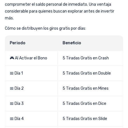
comprometer el saldo personal de inmediato. Una ventaja
considerable para quienes buscan explorar antes de invertir
más.
Cómo se distribuyen los giros gratis por días:
Periodo
Beneficio
🎮 Al Activar el Bono
5 Tiradas Gratis en Crash
📅 Día 1
5 Tiradas Gratis en Double
📅 Día 2
5 Tiradas Gratis en Mines
📅 Día 3
5 Tiradas Gratis en Dice
📅 Día 4
5 Tiradas Gratis en Slide