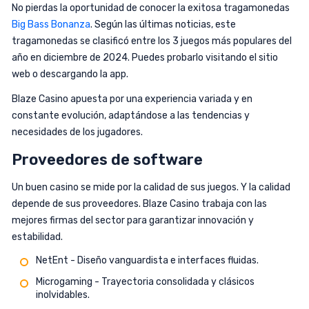
No pierdas la oportunidad de conocer la exitosa tragamonedas
Big Bass Bonanza
. Según las últimas noticias, este
tragamonedas se clasificó entre los 3 juegos más populares del
año en diciembre de 2024. Puedes probarlo visitando el sitio
web o descargando la app.
Blaze Casino apuesta por una experiencia variada y en
constante evolución, adaptándose a las tendencias y
necesidades de los jugadores.
Proveedores de software
Un buen casino se mide por la calidad de sus juegos. Y la calidad
depende de sus proveedores. Blaze Casino trabaja con las
mejores firmas del sector para garantizar innovación y
estabilidad.
NetEnt - Diseño vanguardista e interfaces fluidas.
Microgaming - Trayectoria consolidada y clásicos
inolvidables.