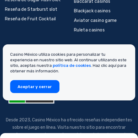
Baccarat casinos
Reseña de Starburst slot
Blackjack casinos
Reseña de Fruit Cocktail
Aviator casino game
Ruleta casinos
Casino México utiliza cookies para personalizar tu
experiencia en nuestro sitio web. Al continuar utilizando este
sitio, aceptas nuestra
política de cookies
. Haz clic aquí para
obtener más información.
Sitemap
Aceptar y cerrar
Desde 2023, Casino México ha ofrecido reseñas independientes
sobre el juego en línea. Visita nuestro sitio para encontrar
reseñas, comparaciones, guías y opiniones de jugadores reales.