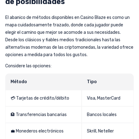
de posibilidades
El abanico de métodos disponibles en Casino Blaze es como un
mapa cuidadosamente trazado, donde cada jugador puede
elegir el camino que mejor se acomode a sus necesidades.
Desde los clásicos y fiables medios tradicionales hasta las
alternativas modernas de las criptomonedas, la variedad ofrece
opciones a medida para todos los gustos.
Considere las opciones:
Método
Tipo
💳 Tarjetas de crédito/débito
Visa, MasterCard
🏦 Transferencias bancarias
Bancos locales
💼 Monederos electrónicos
Skrill, Neteller