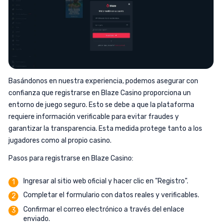
Basándonos en nuestra experiencia, podemos asegurar con
confianza que registrarse en Blaze Casino proporciona un
entorno de juego seguro. Esto se debe a que la plataforma
requiere información verificable para evitar fraudes y
garantizar la transparencia. Esta medida protege tanto a los
jugadores como al propio casino.
Pasos para registrarse en Blaze Casino:
Ingresar al sitio web oficial y hacer clic en "Registro".
Completar el formulario con datos reales y verificables.
Confirmar el correo electrónico a través del enlace
enviado.