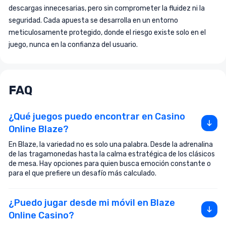
descargas innecesarias, pero sin comprometer la fluidez ni la
seguridad. Cada apuesta se desarrolla en un entorno
meticulosamente protegido, donde el riesgo existe solo en el
juego, nunca en la confianza del usuario.
FAQ
¿Qué juegos puedo encontrar en Casino
Online Blaze?
En Blaze, la variedad no es solo una palabra. Desde la adrenalina
de las tragamonedas hasta la calma estratégica de los clásicos
de mesa. Hay opciones para quien busca emoción constante o
para el que prefiere un desafío más calculado.
¿Puedo jugar desde mi móvil en Blaze
Online Casino?