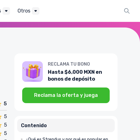
messages.paging
Toggl
s
Otros
o
Strendus App: Juega donde quieras
Preguntas frecuentes sobre
RECLAMA TU BONO
Hasta $6,000 MXN en
bonos de depósito
Reclama la oferta y juega
5
5
5
Contenido
5
¿Qué es Strendus y por qué es popular en