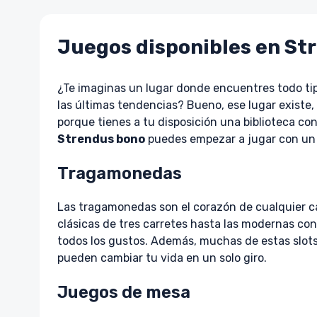
Juegos disponibles en St
¿Te imaginas un lugar donde encuentres todo tip
las últimas tendencias? Bueno, ese lugar existe,
porque tienes a tu disposición una biblioteca con
Strendus bono
puedes empezar a jugar con un 
Tragamonedas
Las tragamonedas son el corazón de cualquier c
clásicas de tres carretes hasta las modernas con
todos los gustos. Además, muchas de estas slot
pueden cambiar tu vida en un solo giro.
Juegos de mesa