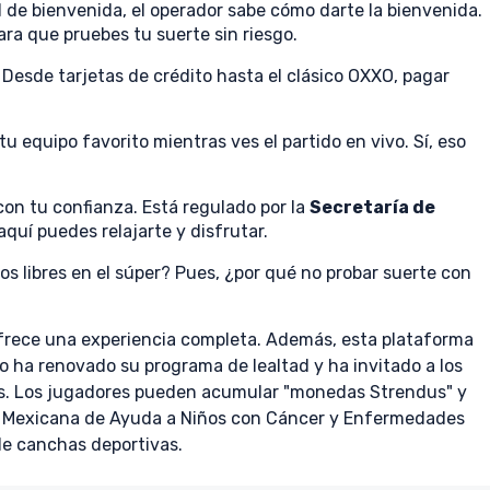
de bienvenida, el operador sabe cómo darte la bienvenida.
ara que pruebes tu suerte sin riesgo.
Desde tarjetas de crédito hasta el clásico OXXO, pagar
u equipo favorito mientras ves el partido en vivo. Sí, eso
on tu confianza. Está regulado por la
Secretaría de
 aquí puedes relajarte y disfrutar.
s libres en el súper? Pues, ¿por qué no probar suerte con
ofrece una experiencia completa. Además, esta plataforma
no ha renovado su programa de lealtad y ha invitado a los
ias. Los jugadores pueden acumular "monedas Strendus" y
ión Mexicana de Ayuda a Niños con Cáncer y Enfermedades
de canchas deportivas.