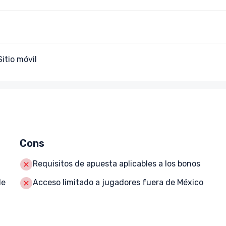
Sitio móvil
Cons
Requisitos de apuesta aplicables a los bonos
de
Acceso limitado a jugadores fuera de México