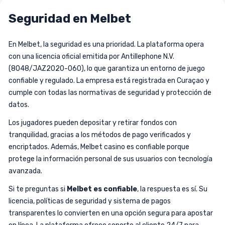
Seguridad en Melbet
En Melbet, la seguridad es una prioridad. La plataforma opera
con una licencia oficial emitida por Antillephone N.V.
(8048/JAZ2020-060), lo que garantiza un entorno de juego
confiable y regulado. La empresa está registrada en Curaçao y
cumple con todas las normativas de seguridad y protección de
datos.
Los jugadores pueden depositar y retirar fondos con
tranquilidad, gracias a los métodos de pago verificados y
encriptados. Además, Melbet casino es confiable porque
protege la información personal de sus usuarios con tecnología
avanzada.
Si te preguntas si
Melbet es confiable
, la respuesta es sí. Su
licencia, políticas de seguridad y sistema de pagos
transparentes lo convierten en una opción segura para apostar