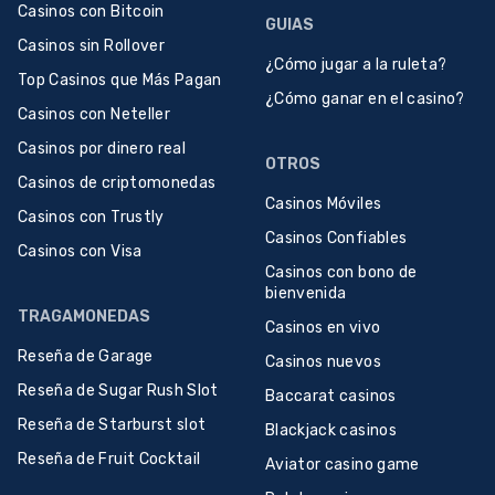
Casinos con Bitcoin
GUIAS
Casinos sin Rollover
¿Cómo jugar a la ruleta?
Top Casinos que Más Pagan
¿Cómo ganar en el casino?
Casinos con Neteller
Casinos por dinero real
OTROS
Casinos de criptomonedas
Casinos Móviles
Casinos con Trustly
Casinos Confiables
Casinos con Visa
Casinos con bono de
bienvenida
TRAGAMONEDAS
Casinos en vivo
Reseña de Garage
Casinos nuevos
Reseña de Sugar Rush Slot
Baccarat casinos
Reseña de Starburst slot
Blackjack casinos
Reseña de Fruit Cocktail
Aviator casino game