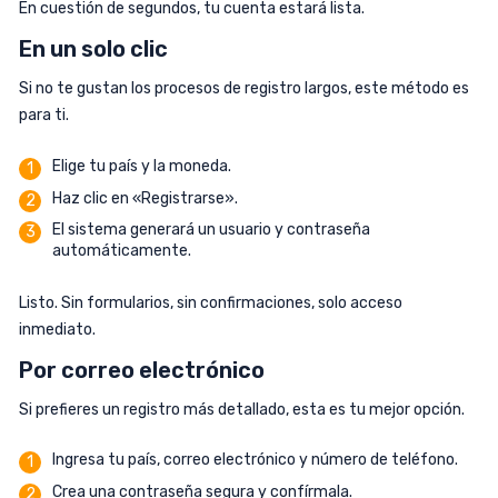
En cuestión de segundos, tu cuenta estará lista.
En un solo clic
Si no te gustan los procesos de registro largos, este método es
para ti.
Elige tu país y la moneda.
Haz clic en «Registrarse».
El sistema generará un usuario y contraseña
automáticamente.
Listo. Sin formularios, sin confirmaciones, solo acceso
inmediato.
Por correo electrónico
Si prefieres un registro más detallado, esta es tu mejor opción.
Ingresa tu país, correo electrónico y número de teléfono.
Crea una contraseña segura y confírmala.