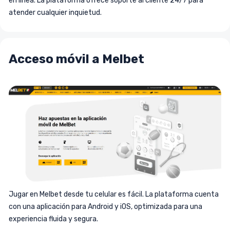
en línea. La plataforma ofrece soporte al cliente 24/7 para
atender cualquier inquietud.
Acceso móvil a Melbet
Jugar en Melbet desde tu celular es fácil. La plataforma cuenta
con una aplicación para Android y iOS, optimizada para una
experiencia fluida y segura.